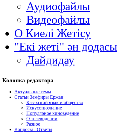
Аудиофайлы
Видеофайлы
О Киелi Жетiсу
"Екі жеті" ән додасы
Дайдидау
Колонка редактора
Актуальные темы
Статьи Земфиры Ержан
Казахский язык и общество
Искусствознание
Популярное киноведение
О телевидении
Разное
Вопросы - Ответы