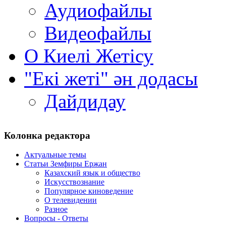
Аудиофайлы
Видеофайлы
О Киелi Жетiсу
"Екі жеті" ән додасы
Дайдидау
Колонка редактора
Актуальные темы
Статьи Земфиры Ержан
Казахский язык и общество
Искусствознание
Популярное киноведение
О телевидении
Разное
Вопросы - Ответы