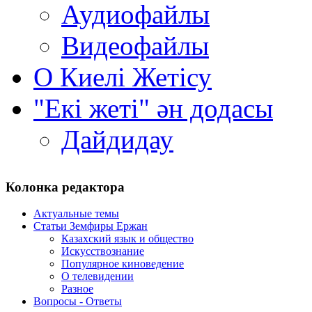
Аудиофайлы
Видеофайлы
О Киелi Жетiсу
"Екі жеті" ән додасы
Дайдидау
Колонка редактора
Актуальные темы
Статьи Земфиры Ержан
Казахский язык и общество
Искусствознание
Популярное киноведение
О телевидении
Разное
Вопросы - Ответы