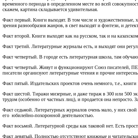
временного периода в определенном месте во всей совокупнос
скажем, картина складывается удивительная.
Факт первый. Книги выходят. В том числе и художественные, х
зрения разнообразия жанров, в свет выходят и фэнтези, и дете
Факт второй. Книги выходят как на русском, так и на казахско
Факт третий. Литературные журналы есть, и выходят они регу
Факт четвертый. В городе есть литературная школа, там обуч
Факт четвертый. Живут и функционируют Союз писателей, ПЕН
писатели организуют литературные чтения и прочие интересны
Факт пятый. Издательских проектов очень немного, т.е., книги
Факт шестой. Тиражи мизерные, и даже тираж в 300 или 500 эк
трудом (особенно от частных лиц), и продается она непросто. З
Факт седьмой. Литературных журналов очень мало, у них свой
его юбилейно-похоронной деятельностью.
Факт восьмой. Литературной среды как таковой нет. Есть прос
Факт девятый. Полностью отсутствуют книжные и читательски