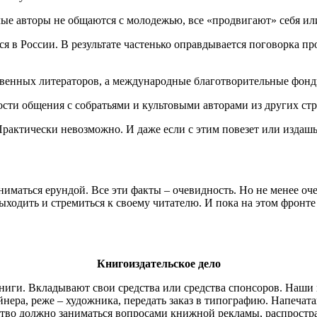
лые авторы не общаются с молодежью, все «продвигают» себя ил
я в России. В результате частенько оправдывается поговорка пр
твенных литераторов, а международные благотворительные фонд
и общения с собратьями и культовыми авторами из других стра
рактически невозможно. И даже если с этим повезет или издашь 
маться ерундой. Все эти факты – очевидность. Но не менее очеви
ходить и стремиться к своему читателю. И пока на этом фронте б
Книгоиздательское дело
ниги. Вкладывают свои средства или средства спонсоров. Наши 
айнера, реже – художника, передать заказ в типографию. Напечат
ьство должно заниматься вопросами книжной рекламы, распрост