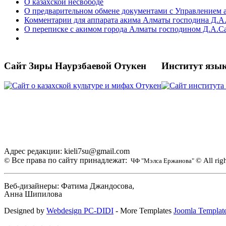
О казахской несвободе
О предварительном обмене документами с Управлением 
Комментарии для аппарата акима Алматы господина Д.
О переписке с акимом города Алматы господином Д.А.
Сайт Зиры Наурзбаевой Отукен
Институт язы
Адрес редакции: kieli7su@gmail.com
Все права по сайту принадлежат:
©
© All rig
ЧФ "Мэлса Ержанова"
Веб-дизайнеры: Фатима Джандосова,
Анна Шипилова
Designed by
Webdesign PC-DIDI
- More Templates
Joomla Templat