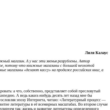
Лиля Калаус
жный магазин. А у нас эти звенья разрублены. Автор
чное, потому что книжные магазины с большой неохотой
е магазины «делают кассу» на продаже российских книг, а
овать: а что, собственно, представляет собой пресловутый
педию. А ведь каких-нибудь десять лет назад мне бы
гословляя эпоху Интернета, читаю: «Литературный процесс —
витие литературы в её всемирных масштабах. Во втором случае
мулируем так: жизнь и развитие литературы определенного