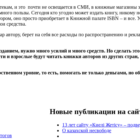
екам, и это почти не освещается в СМИ, в книжные магазины э
 много пользы. Сегодня кто угодно может издать книгу, никому
тором, оно просто приобретает в Книжной палате ISBN – и все. У
вои средства.
ар автору, берет на себя все расходы по распространению и рекл
данием, нужно много усилий и много средств. Но сделать это
ти и взрослые будут читать книжки авторов из других стран, 
ственном уровне, то есть, помогать не только деньгами, но
Новые публикации на сай
13 лет сайту «Киелі Жетісу» – подв
О казахской несвободе
итогов