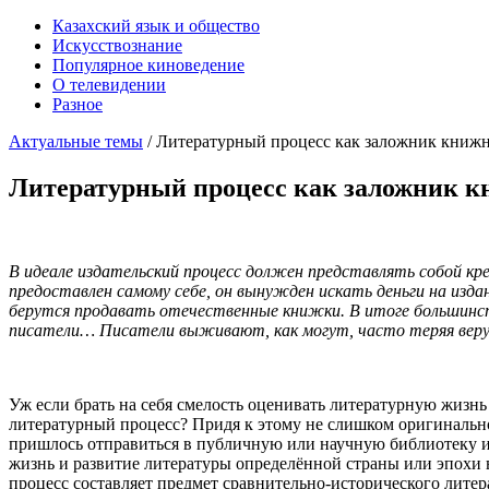
Казахский язык и общество
Искусствознание
Популярное киноведение
О телевидении
Разное
Актуальные темы
/
Литературный процесс как заложник книжн
Литературный процесс как заложник к
В идеале издательский процесс должен представлять собой креп
предоставлен самому себе, он вынужден искать деньги на изда
берутся продавать отечественные книжки. В итоге большинс
писатели… Писатели выживают, как могут, часто теряя веру 
Уж если брать на себя смелость оценивать литературную жизнь 
литературный процесс? Придя к этому не слишком оригинально
пришлось отправиться в публичную или научную библиотеку и
жизнь и развитие литературы определённой страны или эпохи в
процесс составляет предмет сравнительно-исторического литер