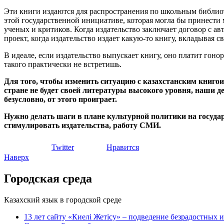
Эти книги издаются для распространения по школьным библиот
этой государственной инициативе, которая могла бы принести
ученых и критиков. Когда издательство заключает договор с ав
проект, когда издательство издает какую-то книгу, вкладывая с
В идеале, если издательство выпускает книгу, оно платит гонор
такого практически не встретишь.
Для того, чтобы изменить ситуацию с казахстанским книгоиз
стране не будет своей литературы высокого уровня, наши де
безусловно, от этого проиграет.
Нужно делать шаги в плане культурной политики на государ
стимулировать издательства, работу СМИ.
Twitter
Нравится
Наверх
Городская среда
Казахский язык в городской среде
13 лет сайту «Киелі Жетісу» – подведение безрадостных 