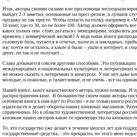
Итак, авторы своими силами или при помощи неспециализиров
выйдет 2-3 заметки, основанные на пресс-релизе, в лучшем слу
продажу не так просто. Чтобы попасть на полку, например в 
10 книг, где-то 30, но не более 100. Автор должен оформить вс
каких полках они стоят, ругаться с менеджерами, подвозить доп
времени, с коммерческой жилкой? А ведь наши книги распродаю
головную боль, путается в отчетах, налогах и накладных, при
нас почти не осталось, а какие и были – ушли в интернет, в со
денег, он так и не получает…
Слава добывается совсем другими способами. Это публикации в
международных и национальных культурных и литературных мер
же можно сказать о литпремиях и конкурсах. У нас нет даже кн
молодые, и пожилые, и талантливые, и не очень - все на один
Нашей книге, книге казахстанского автора, нужна помощь. И 
распространения книг. В большинстве своем наши авторы поста
основном книга к нам идет из России - и не только книги росс
издательств и делает обороты наших книжных магазинов. Разум
справочники. Но в области художественной литературы российск
книжкам наших авторов какие-то преимущества на книжных пол
То, что государство уже делает в течение многих лет для под
государственные средства, - это прекрасно, но этого явно недо