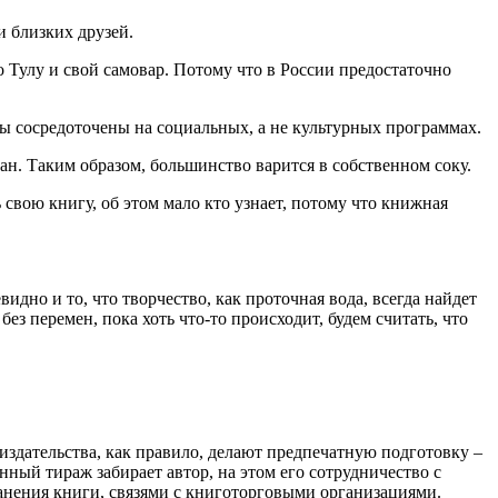
и близких друзей.
о Тулу и свой самовар. Потому что в России предостаточно
ы сосредоточены на социальных, а не культурных программах.
н. Таким образом, большинство варится в собственном соку.
свою книгу, об этом мало кто узнает, потому что книжная
дно и то, что творчество, как проточная вода, всегда найдет
ез перемен, пока хоть что-то происходит, будем считать, что
издательства, как правило, делают предпечатную подготовку –
анный тираж забирает автор, на этом его сотрудничество с
ранения книги, связями с книготорговыми организациями.