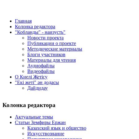
Главная
Колонка редактора
"Кобланды" - наизусть"
Новости проекта
Публикации о проекте
Методические материалы
Блоги участников
Материалы для чтения
Аудиофайлы
Видеофайлы
О Киелi Жетiсу
"Екі жеті" ән додасы
Дайдидау
Колонка редактора
Актуальные темы
Статьи Земфиры Ержан
Казахский язык и общество
Искусствознание