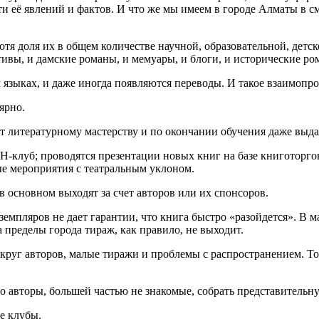
ти её явлений и фактов. И что же мы имеем в городе Алматы в 
отя доля их в общем количестве научной, образовательной, детс
ктивы, и дамские романы, и мемуары, и блоги, и исторические ро
м языках, и даже иногда появляются переводы. И такое взаимопр
лярно.
ают литературному мастерству и по окончании обучения даже вы
-клуб; проводятся презентации новых книг на базе книготорго
е мероприятия с театральным уклоном.
 в основном выходят за счет авторов или их спонсоров.
земпляров не дает гарантии, что книга быстро «разойдется». В м
а пределы города тираж, как правило, не выходит.
 круг авторов, малые тиражи и проблемы с распространением. То
то авторы, большей частью не знакомые, собрать представитель
е клубы.