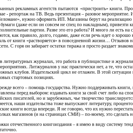
анных рекламных агентств пытаются «пристроить» книги. Прово
чае - репортаж на ТВ. Ведь презентация – разовое мероприятие.
«Меломане», нужно оформить ИП. Магазины берут на реализацию 
е бумаги (даже если он совсем не спец по накладным), привезти к
олнительные партии. Разве это его работа? И много ли есть на с
тся, как правило, долго, годами, даже если речь идет о хорошо
быль от книги «растворяется» в повседневной жизни… Отзывов н
цсети. С горя он забирает остатки тиража и просто раздает знак
 литературных журналах, это работа в публицистике и журналист
оприятиях. Литжурналов у нас практически нет, а те, что оста
ижных клубов. Издательский цикл не отлажен. В этой ситуации н
аковых стартовых позициях.
прежде всего – помощь государства. Нужно поддерживать книги,
влены перед выбором: издавать книги за свой счет либо на спо
ийских писателей, но и зарубежных, чье творчество транслирует
еется, наши издательства тоже выпускают литературу, проценто
ие книги всегда впереди. Я не говорю, что их нужно перестать з
ках магазинов (и на страницах СМИ) – по-моему, это сделать н
держки отечественного книгоиздания – я имею в виду систему тен
статочно.