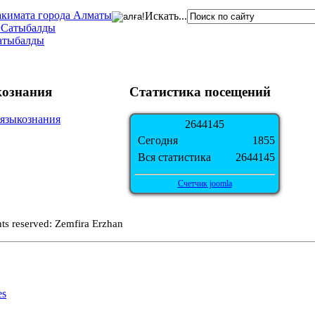
акимата города Алматы
Искать...
А.Сатыбалды
Сатыбалды
кознания
Статистика посещений
2
6
4
4
1
4
5
Сегодня
1855
Вся статистика
2644145
Счетчик joomla
hts reserved: Zemfira Erzhan
es