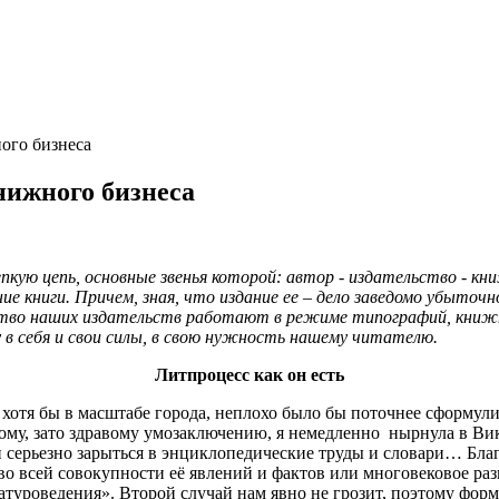
ого бизнеса
нижного бизнеса
кую цепь, основные звенья которой: автор - издательство - кни
ние книги. Причем, зная, что издание ее – дело заведомо убыто
тво наших издательств работают в режиме типографий, книжны
в себя и свои силы, в свою нужность нашему читателю.
Литпроцесс как он есть
хотя бы в масштабе города, неплохо было бы поточнее сформулир
му, зато здравому умозаключению, я немедленно нырнула в Вики
 серьезно зарыться в энциклопедические труды и словари… Бла
о всей совокупности её явлений и фактов или многовековое раз
атуроведения». Второй случай нам явно не грозит, поэтому фор