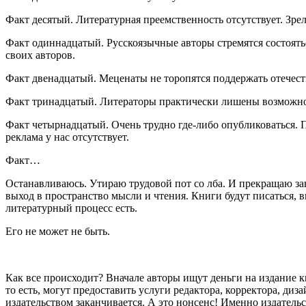
Факт десятый. Литературная преемственность отсутствует. Зре
Факт одиннадцатый. Русскоязычные авторы стремятся состоятьс
своих авторов.
Факт двенадцатый. Меценаты не торопятся поддержать отечес
Факт тринадцатый. Литераторы практически лишены возможност
Факт четырнадцатый. Очень трудно где-либо опубликоваться. П
реклама у нас отсутствует.
Факт…
Останавливаюсь. Утираю трудовой пот со лба. И прекращаю зани
выход в пространство мысли и чтения. Книги будут писаться, вы
литературный процесс есть.
Его не может не быть.
Как все происходит? Вначале авторы ищут деньги на издание к
то есть, могут предоставить услуги редактора, корректора, диз
издательством заканчивается. А это нонсенс! Именно издател