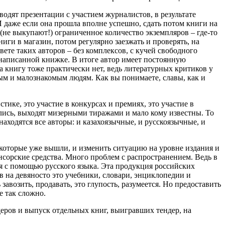
дят презентации с участием журналистов, в результате
 И даже если она прошла вполне успешно, сдать потом книги на
(не выкупают!) ограниченное количество экземпляров – где-то
ниги в магазин, потом регулярно заезжать и проверять, на
вете таких авторов – без комплексов, с кучей свободного
 написанной книжке. В итоге автор имеет постоянную
а книгу тоже практически нет, ведь литературных критиков у
омым и малознакомым людям. Как вы понимаете, славы, как и
ике, это участие в конкурсах и премиях, это участие в
лись, выходят мизерными тиражами и мало кому известны. То
аходятся все авторы: и казахоязычные, и русскоязычные, и
 которые уже вышли, и изменить ситуацию на уровне издания и
нсорские средства. Много проблем с распространением. Ведь в
ся с помощью русского языка. Эта продукция российских
в на девяносто это учебники, словари, энциклопедии и
авозить, продавать, это глупость, разумеется. Но предоставить
е так сложно.
деров и выпуск отдельных книг, выигравших тендер, на