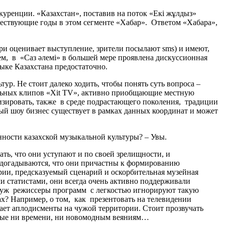
уренции. «Казахстан», поставив на поток «Екі жұлдыз»
ествующие годы в этом сегменте «Хабар». Ответом «Хабара»,
и оценивает выступление, зрители посылают sms) и имеют,
тем, в «Саз әлемі» в большей мере проявлена дискуссионная
ыке Казахстана предостаточно.
р. Не стоит далеко ходить, чтобы понять суть вопроса –
альных клипов «Xit TV», активно приобщающие местную
изировать, также в среде подрастающего поколения, традиции
ный шоу бизнес существует в рамках данных координат и может
енности казахской музыкальной культуры? – Увы.
ь, что они уступают и по своей зрелищности, и
е догадываются, что они причастны к формированию
ии, предсказуемый сценарий и оскорбительная музейная
ми статистами, они всегда очень активно поддерживали
ли уж режиссеры программ с легкостью игнорируют такую
ах? Например, о том, как презентовать на телевидении
ает аплодисменты на чужой территории. Стоит прозвучать
стные ни времени, ни новомодным веяниям…