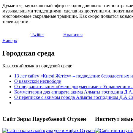
Думается, музыкальный эфир сегодня довольно точно отража
музыкальными тенденциями, сделав их доступными, понятными
многовековые сакральные традиции. Как скоро появятся возмо
телевидении.
Twitter
Нравится
Наверх
Городская среда
Казахский язык в городской среде
13 лет сайту «Киелі Жетісу» – подведение безрадостных 
О казахской несвободе
О предварительном обмене документами с Управлением 
Комментарии для аппарата акима Алматы господина Д.
О переписке с акимом города Алматы господином Д.А.
Сайт Зиры Наурзбаевой Отукен
Институт язы