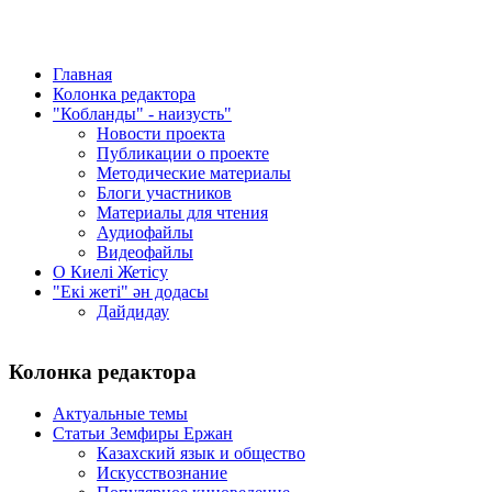
Главная
Колонка редактора
"Кобланды" - наизусть"
Новости проекта
Публикации о проекте
Методические материалы
Блоги участников
Материалы для чтения
Аудиофайлы
Видеофайлы
О Киелi Жетiсу
"Екі жеті" ән додасы
Дайдидау
Колонка редактора
Актуальные темы
Статьи Земфиры Ержан
Казахский язык и общество
Искусствознание