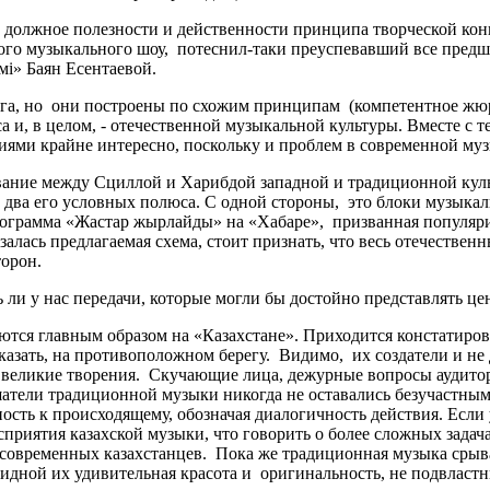
 должное полезности и действенности принципа творческой конк
го музыкального шоу, потеснил-таки преуспевавший все предш
емі» Баян Есентаевой.
руга, но они построены по схожим принципам (компетентное жюр
а и, в целом, - отечественной музыкальной культуры. Вместе с 
ями крайне интересно, поскольку и проблем в современной муз
ание между Сциллой и Харибдой западной и традиционной культу
м два его условных полюса. С одной стороны, это блоки музык
программа «Жастар жырлайды» на «Хабаре», призванная популяр
алась предлагаемая схема, стоит признать, что весь отечествен
торон.
ь ли у нас передачи, которые могли бы достойно представлять ц
я главным образом на «Казахстане». Приходится констатироват
 сказать, на противоположном берегу. Видимо, их создатели и н
великие творения. Скучающие лица, дежурные вопросы аудитор
ушатели традиционной музыки никогда не оставались безучастны
ность к происходящему, обозначая диалогичность действия. Ес
приятия казахской музыки, что говорить о более сложных задач
 современных казахстанцев. Пока же традиционная музыка срыв
евидной их удивительная красота и оригинальность, не подвла