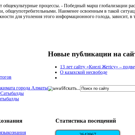
ет общекультурные процессы. - Победный марш глобализации ра
, общеупотребительными. Наименее освоенным в такой ситуаци
жности для утоления этого информационного голода, зависит, в
Новые публикации на сай
13 лет сайту «Киелі Жетісу» – подв
О казахской несвободе
итогов
акимата города Алматы
Искать...
А.Сатыбалды
Сатыбалды
кознания
Статистика посещений
2
6
4
3
9
6
7