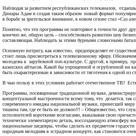
Наблюдая за развитием республиканских телеканалов, отдаешь
Динары Адам и создав таким образом новый формат популярно
в борьбе за зрительское внимание, в новом сезоне стал «Саз әл
Понятно, что эти программы не повторяют в точности друг д
конечно же, общую цель – способствовать развитию шоу бизнес
составляющая. Наблюдать за этими бурными словесными батали
Основную интригу, как известно, предопределяет ее существов
стоит лишь присмотреться к телевизионному эфиру. Обозначи
молодежь к зарубежной поп-культуре. С другой, к примеру, 
казахских айтысов. Какой бы упрощенной и огрубленной ни каз
быть охарактеризован в зависимости от тяготения к одной из с
В чью пользу в этих условиях работает отечественное ТВ? Ест
Программы, посвященные традиционной музыке, демонстрируютс
концептуальной выстроенности всему тому, что делается, так
современного имиджа национальной музыки, принесшей миру 
тишина там, где ее быть не должно!!! – Общеизвестно, что сл
исполнителей короткими возгласами, выказывая свою причаст
технически элементарную деталь, воссоздающую атмосферу вос
национальные шедевры, чтобы сделать их предметом гордости
народным мелодиям в эстрадном концерте, как становится оч