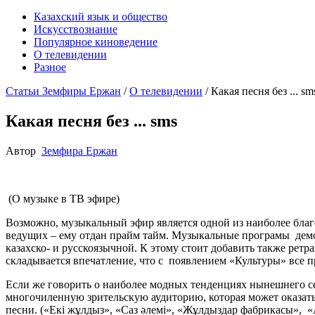
Казахский язык и общество
Искусствознание
Популярное киноведение
О телевидении
Разное
Статьи Земфиры Ержан
/
О телевидении
/
Какая песня без ... sm
Какая песня без ... sms
Автор
Земфира Ержан
(О музыке в ТВ эфире)
Возможно, музыкальный эфир является одной из наиболее благо
ведущих – ему отдан прайм тайм. Музыкальные програмы демо
казахско- и русскоязычной. К этому стоит добавить также ре
складывается впечатление, что с появлением «Культуры» все п
Если же говорить о наиболее модных тенденциях нынешнего се
многочиленную зрительскую аудиторию, которая может оказат
песни. («Екі жұлдыз», «Саз әлемі», «Жұлдыздар фабрикасы», 