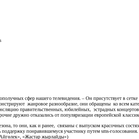
s
получных сфер нашего телевидения. – Он присутствует в сетке 
нстрируют жанровое разнообразие, они обращены ко всем катег
трансляцию правительственных, юбилейных, эстрадных концерто
рочие дружно отказались от популяризации европейской классик
зона, то они, как и ранее, связаны с выпуском красочных сост
ь поддержку понравившемуся участнику путем sms-голосования.
«Айгөлек», «Жастар жырлайды»)