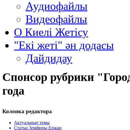
Аудиофайлы
Видеофайлы
О Киелi Жетiсу
"Екі жеті" ән додасы
Дайдидау
Спонсор рубрики "Город
года
Колонка редактора
Актуальные темы
Статьи Земфиры Ержан