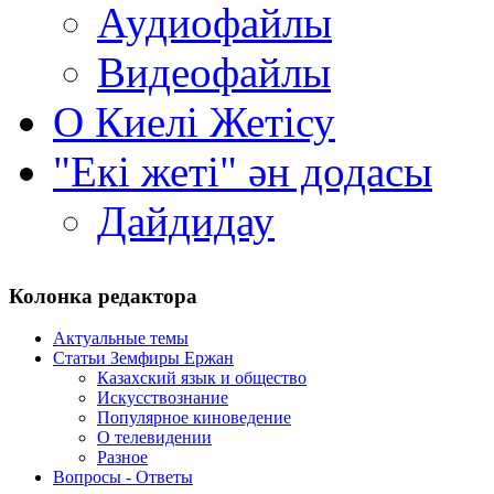
Аудиофайлы
Видеофайлы
О Киелi Жетiсу
"Екі жеті" ән додасы
Дайдидау
Колонка редактора
Актуальные темы
Статьи Земфиры Ержан
Казахский язык и общество
Искусствознание
Популярное киноведение
О телевидении
Разное
Вопросы - Ответы