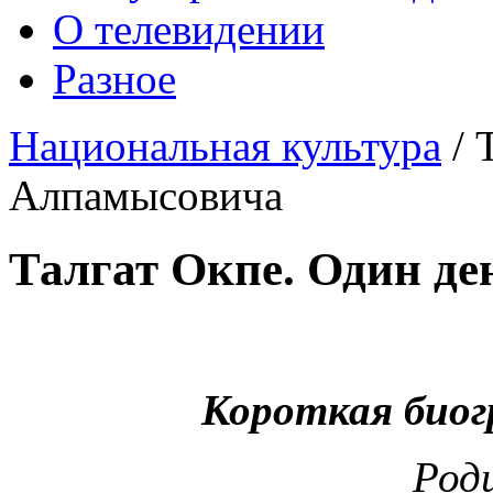
О телевидении
Разное
Национальная культура
/
Алпамысовича
Талгат Окпе. Один д
Короткая биог
Роди