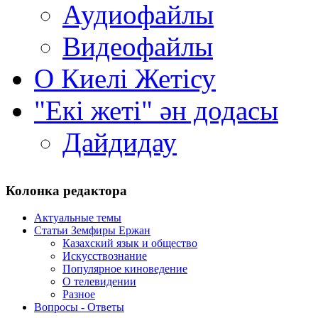
Аудиофайлы
Видеофайлы
О Киелi Жетiсу
"Екі жеті" ән додасы
Дайдидау
Колонка редактора
Актуальные темы
Статьи Земфиры Ержан
Казахский язык и общество
Искусствознание
Популярное киноведение
О телевидении
Разное
Вопросы - Ответы