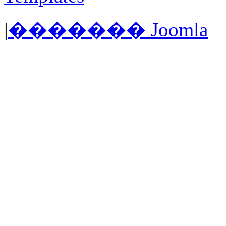
|
������� Joomla