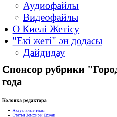
Аудиофайлы
Видеофайлы
О Киелi Жетiсу
"Екі жеті" ән додасы
Дайдидау
Спонсор рубрики "Город
года
Колонка редактора
Актуальные темы
Статьи Земфиры Ержан