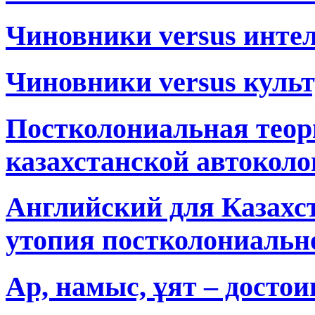
Чиновники versus интел
Чиновники versus куль
Постколониальная теор
казахстанской автокол
Английский для Казахс
утопия постколониальн
Ар, намыс, ұят – достои