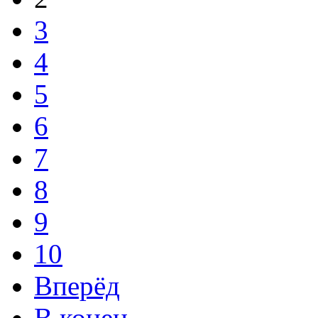
3
4
5
6
7
8
9
10
Вперёд
В конец