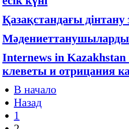
есік күні
Қазақстандағы дінтану 
Мәдениеттанушыларды
Internews in Kazakhsta
клеветы и отрицания ка
В начало
Назад
1
2