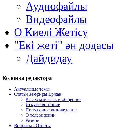
Аудиофайлы
Видеофайлы
О Киелi Жетiсу
"Екі жеті" ән додасы
Дайдидау
Колонка редактора
Актуальные темы
Статьи Земфиры Ержан
Казахский язык и общество
Искусствознание
Популярное киноведение
О телевидении
Разное
Вопросы - Ответы